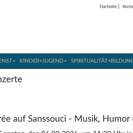
|
Startseite
Konta
ENST
KINDER+JUGEND
SPIRITUALITÄT+BILDUN
zerte
rée auf Sanssouci - Musik, Humor