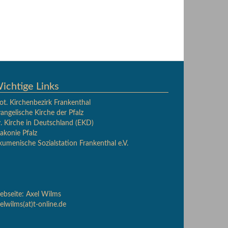
ichtige Links
ot. Kirchenbezirk Frankenthal
angelische Kirche der Pfalz
. Kirche in Deutschland (EKD)
akonie Pfalz
umenische Sozialstation Frankenthal e.V.
bseite: Axel Wilms
elwilms(at)t-online.de