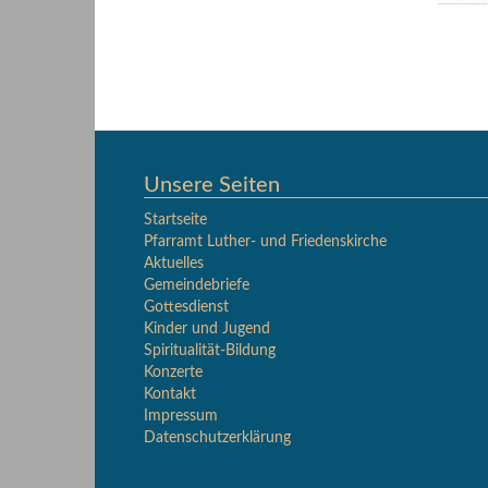
Unsere Seiten
Startseite
Pfarramt Luther- und Friedenskirche
Aktuelles
Gemeindebriefe
Gottesdienst
Kinder und Jugend
Spiritualität-Bildung
Konzerte
Kontakt
Impressum
Datenschutzerklärung