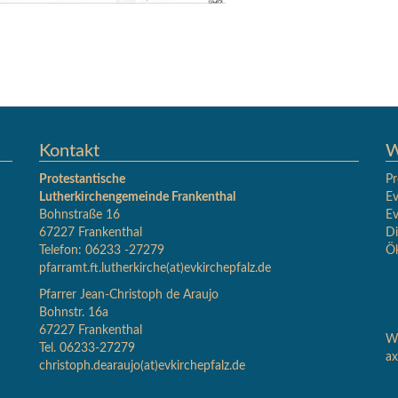
Kontakt
W
Protestantische
Pr
Lutherkirchengemeinde
Frankenthal
Ev
Bohnstraße 16
Ev
67227 Frankenthal
Di
Telefon: 06233 -27279
Ök
pfarramt.ft.lutherkirche(at)evkirchepfalz.de
Pfarrer Jean-Christoph de Araujo
Bohnstr. 16a
67227 Frankenthal
We
Tel. 06233-27279
ax
christoph.dearaujo(at)evkirchepfalz.de