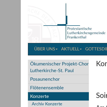
Direkt
zum
Inhalt
springen
ÜBER UNS
AKTUELL
GOTTESDI
Kon
Ökumenischer Projekt-Chor
Lutherkirche-St. Paul
Posaunenchor
Flötenensemble
Soi
Konzerte
Archiv Konzerte