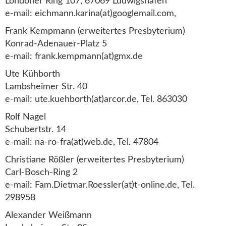
Londoner Ring 107, 67069 Ludwigshafen
e-mail: eichmann.karina(at)googlemail.com,
Frank Kempmann (erweitertes Presbyterium)
Konrad-Adenauer-Platz 5
e-mail: frank.kempmann(at)gmx.de
Ute Kühborth
Lambsheimer Str. 40
e-mail: ute.kuehborth(at)arcor.de, Tel. 863030
Rolf Nagel
Schubertstr. 14
e-mail: na-ro-fra(at)web.de, Tel. 47804
Christiane Rößler (erweitertes Presbyterium)
Carl-Bosch-Ring 2
e-mail: Fam.Dietmar.Roessler(at)t-online.de, Tel.
298958
Alexander Weißmann