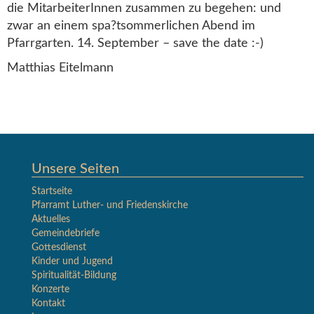
die MitarbeiterInnen zusammen zu begehen: und
zwar an einem spa?tsommerlichen Abend im
Pfarrgarten. 14. September – save the date :-)
Matthias Eitelmann
Unsere Seiten
Startseite
Pfarramt Luther- und Friedenskirche
Aktuelles
Gemeindebriefe
Gottesdienst
Kinder und Jugend
Spiritualität-Bildung
Konzerte
Kontakt