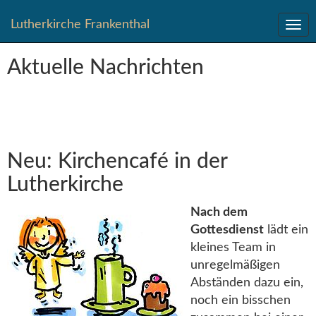
Direkt
Lutherkirche Frankenthal
zum
Inhalt
springen
Aktuelle Nachrichten
Neu: Kirchencafé in der
Lutherkirche
Nach dem
Gottesdienst
lädt ein
kleines Team in
unregelmäßigen
Abständen dazu ein,
noch ein bisschen